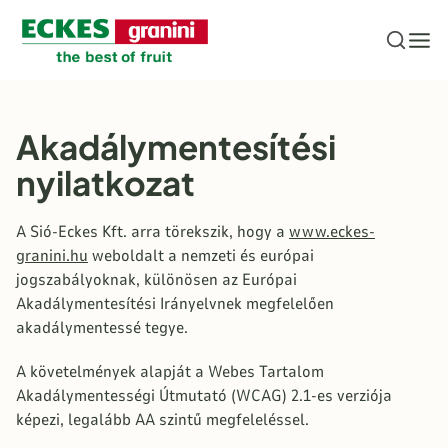
Ugrás a fő tartalomhoz
Akadálymentesítési
nyilatkozat
A Sió-Eckes Kft. arra törekszik, hogy a
www.eckes-
granini.hu
weboldalt a nemzeti és európai
jogszabályoknak, különösen az Európai
Akadálymentesítési Irányelvnek megfelelően
akadálymentessé tegye.
A követelmények alapját a Webes Tartalom
Akadálymentességi Útmutató (WCAG) 2.1-es verziója
képezi, legalább AA szintű megfeleléssel.