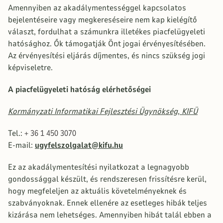
Amennyiben az akadálymentességgel kapcsolatos
bejelentéseire vagy megkereséseire nem kap kielégítő
választ, fordulhat a számunkra illetékes piacfelügyeleti
hatósághoz. Ők támogatják Önt jogai érvényesítésében.
Az érvényesítési eljárás díjmentes, és nincs szükség jogi
képviseletre.
A piacfelügyeleti hatóság elérhetőségei
Kormányzati Informatikai Fejlesztési Ügynökség, KIFÜ
Tel.:
+ 36 1 450 3070
E-mail:
ugyfelszolgalat@kifu.hu
Ez az akadálymentesítési nyilatkozat a legnagyobb
gondossággal készült, és rendszeresen frissítésre kerül,
hogy megfeleljen az aktuális követelményeknek és
szabványoknak. Ennek ellenére az esetleges hibák teljes
kizárása nem lehetséges. Amennyiben hibát talál ebben a