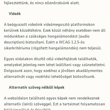
fejlesztettünk, és nincs ellenőrzésünk alatt.
Videók
A beágyazott videóink videómegosztó platformokon
kerülnek közzétételre. Ezek közül néhány esetében nem áll
módunkban a szükséges hangalámondást (audio
description) biztosítani. Ezért a WCAG 1.2.5-ös
sikerkritériuma (rögzített hangalámondás) nem teljesül.
Egyes oldalakon díszítő célú videófejlécek találhatók,
amelyeket jelenleg nem lehet leállítani vagy szüneteltetni.
Dolgozunk azon, hogy ezekhez a jövőben akadálymentes
alternatívát vagy vezérlési lehetőséget biztosítsunk.
Alternatív szöveg nélküli képek
A weboldalon található egyes képek nem rendelkeznek
alternatív (leíró) szöveggel. Ezt a tartalmat folyamatosan