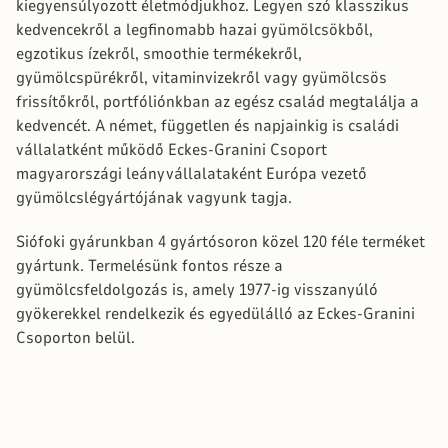
kiegyensúlyozott életmódjukhoz. Legyen szó klasszikus
kedvencekről a legfinomabb hazai gyümölcsökből,
egzotikus ízekről, smoothie termékekről,
gyümölcspürékről, vitaminvizekről vagy gyümölcsös
frissítőkről, portfóliónkban az egész család megtalálja a
kedvencét. A német, független és napjainkig is családi
vállalatként működő Eckes-Granini Csoport
magyarországi leányvállalataként Európa vezető
gyümölcslégyártójának vagyunk tagja.
Siófoki gyárunkban 4 gyártósoron közel 120 féle terméket
gyártunk. Termelésünk fontos része a
gyümölcsfeldolgozás is, amely 1977-ig visszanyúló
gyökerekkel rendelkezik és egyedülálló az Eckes-Granini
Csoporton belül.