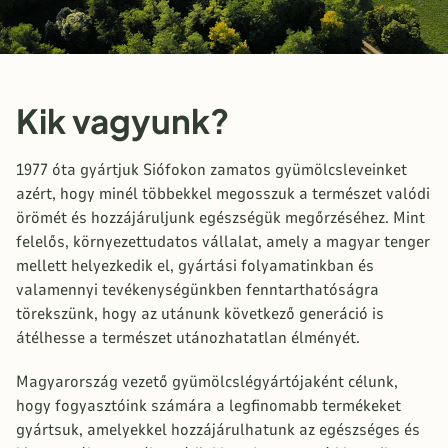
Kik vagyunk?
1977 óta gyártjuk Siófokon zamatos gyümölcsleveinket
azért, hogy minél többekkel megosszuk a természet valódi
örömét és hozzájáruljunk egészségük megőrzéséhez. Mint
felelős, környezettudatos vállalat, amely a magyar tenger
mellett helyezkedik el, gyártási folyamatinkban és
valamennyi tevékenységünkben fenntarthatóságra
törekszünk, hogy az utánunk következő generáció is
átélhesse a természet utánozhatatlan élményét.
Magyarország vezető gyümölcslégyártójaként célunk,
hogy fogyasztóink számára a legfinomabb termékeket
gyártsuk, amelyekkel hozzájárulhatunk az egészséges és